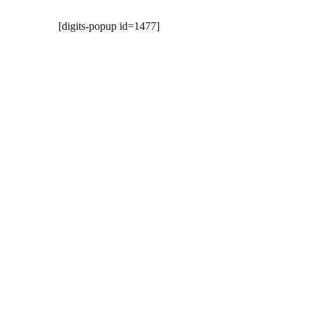
[digits-popup id=1477]